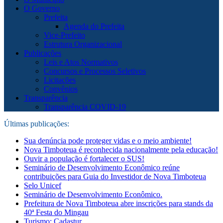
O Governo
Prefeita
Agenda do Prefeita
Vice-Prefeito
Estrutura Organizacional
Publicações
Leis e Atos Normativos
Concursos e Processos Seletivos
Licitações
Convênios
Transparência
Transparência COVID-19
Últimas publicações:
Sua denúncia pode proteger vidas e o meio ambiente!
Nova Timboteua é reconhecida nacionalmente pela educação!
Ouvir a população é fortalecer o SUS!
Seminário de Desenvolvimento Econômico reúne
contribuições para Guia do Investidor de Nova Timboteua
Selo Unicef
Seminário de Desenvolvimento Econômico.
Prefeitura de Nova Timboteua abre inscrições para stands da
40ª Festa do Mingau
Turismo: Cadastur