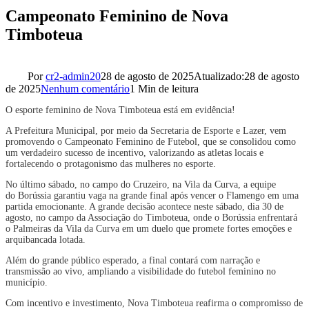
Campeonato Feminino de Nova
Timboteua
Por
cr2-admin20
28 de agosto de 2025
Atualizado:
28 de agosto
de 2025
Nenhum comentário
1 Min de leitura
O esporte feminino de Nova Timboteua está em evidência!
A Prefeitura Municipal, por meio da Secretaria de Esporte e Lazer, vem
promovendo o Campeonato Feminino de Futebol, que se consolidou como
um verdadeiro sucesso de incentivo, valorizando as atletas locais e
fortalecendo o protagonismo das mulheres no esporte.
No último sábado, no campo do Cruzeiro, na Vila da Curva, a equipe
do Borússia garantiu vaga na grande final após vencer o Flamengo em uma
partida emocionante. A grande decisão acontece neste sábado, dia 30 de
agosto, no campo da Associação do Timboteua, onde o Borússia enfrentará
o Palmeiras da Vila da Curva em um duelo que promete fortes emoções e
arquibancada lotada.
Além do grande público esperado, a final contará com narração e
transmissão ao vivo, ampliando a visibilidade do futebol feminino no
município.
Com incentivo e investimento, Nova Timboteua reafirma o compromisso de