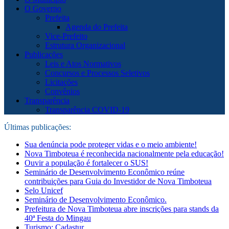
O Governo
Prefeita
Agenda do Prefeita
Vice-Prefeito
Estrutura Organizacional
Publicações
Leis e Atos Normativos
Concursos e Processos Seletivos
Licitações
Convênios
Transparência
Transparência COVID-19
Últimas publicações:
Sua denúncia pode proteger vidas e o meio ambiente!
Nova Timboteua é reconhecida nacionalmente pela educação!
Ouvir a população é fortalecer o SUS!
Seminário de Desenvolvimento Econômico reúne
contribuições para Guia do Investidor de Nova Timboteua
Selo Unicef
Seminário de Desenvolvimento Econômico.
Prefeitura de Nova Timboteua abre inscrições para stands da
40ª Festa do Mingau
Turismo: Cadastur