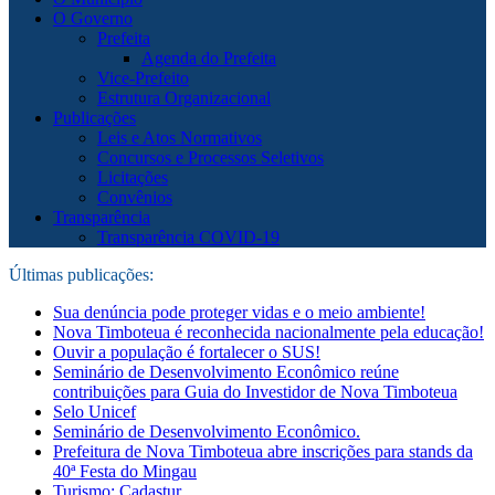
O Governo
Prefeita
Agenda do Prefeita
Vice-Prefeito
Estrutura Organizacional
Publicações
Leis e Atos Normativos
Concursos e Processos Seletivos
Licitações
Convênios
Transparência
Transparência COVID-19
Últimas publicações:
Sua denúncia pode proteger vidas e o meio ambiente!
Nova Timboteua é reconhecida nacionalmente pela educação!
Ouvir a população é fortalecer o SUS!
Seminário de Desenvolvimento Econômico reúne
contribuições para Guia do Investidor de Nova Timboteua
Selo Unicef
Seminário de Desenvolvimento Econômico.
Prefeitura de Nova Timboteua abre inscrições para stands da
40ª Festa do Mingau
Turismo: Cadastur