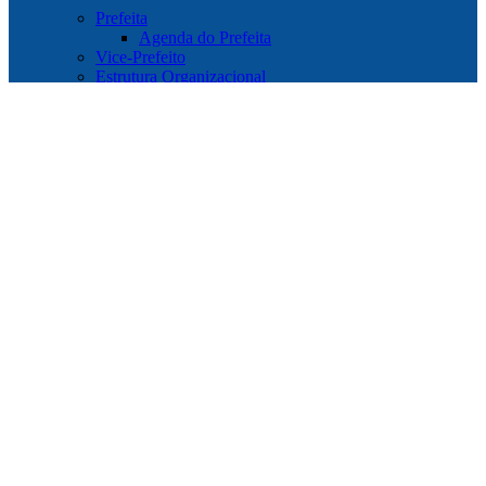
Prefeita
Agenda do Prefeita
Vice-Prefeito
Estrutura Organizacional
Publicações
Leis e Atos Normativos
Concursos e Processos Seletivos
Licitações
Convênios
Transparência
Transparência COVID-19