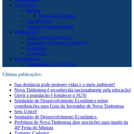
O Governo
Prefeita
Agenda do Prefeita
Vice-Prefeito
Estrutura Organizacional
Publicações
Leis e Atos Normativos
Concursos e Processos Seletivos
Licitações
Convênios
Transparência
Transparência COVID-19
Últimas publicações:
Sua denúncia pode proteger vidas e o meio ambiente!
Nova Timboteua é reconhecida nacionalmente pela educação!
Ouvir a população é fortalecer o SUS!
Seminário de Desenvolvimento Econômico reúne
contribuições para Guia do Investidor de Nova Timboteua
Selo Unicef
Seminário de Desenvolvimento Econômico.
Prefeitura de Nova Timboteua abre inscrições para stands da
40ª Festa do Mingau
Turismo: Cadastur