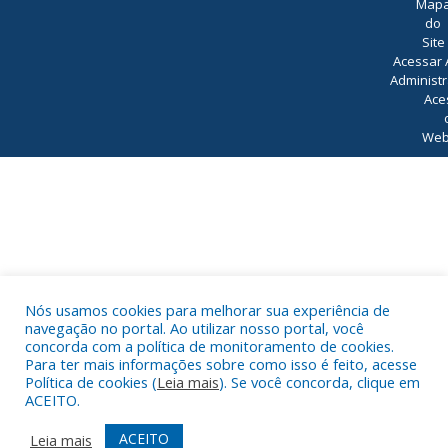
Map
do
Site
Acessar 
Administr
Ace
Web
Nós usamos cookies para melhorar sua experiência de
navegação no portal. Ao utilizar nosso portal, você
concorda com a política de monitoramento de cookies.
Para ter mais informações sobre como isso é feito, acesse
Política de cookies (
Leia mais
). Se você concorda, clique em
ACEITO.
ACEITO
Leia mais