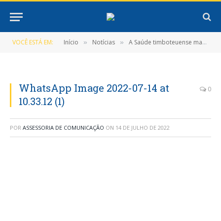
VOCÊ ESTÁ EM:
Início
Notícias
A Saúde timboteuense marca presença na 36º edição do Congresso do Conselho Nacional de Secretarias Municipais de Saúde
»
»
WhatsApp Image 2022-07-14 at
0
10.33.12 (1)
POR
ASSESSORIA DE COMUNICAÇÃO
ON
14 DE JULHO DE 2022