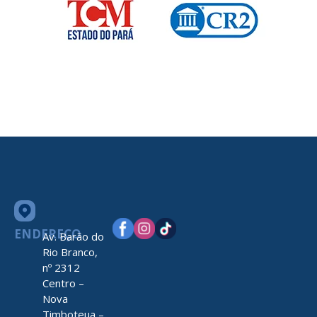
ENDEREÇO
Av. Barão do
Rio Branco,
nº 2312
Centro –
Nova
Timboteua –