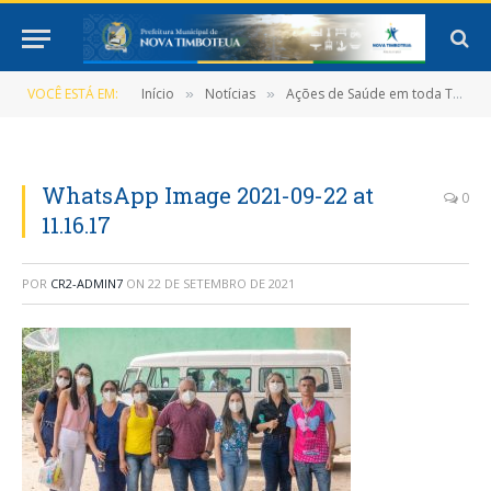
VOCÊ ESTÁ EM:
Início
Notícias
Ações de Saúde em toda Timboteua
»
»
WhatsApp Image 2021-09-22 at
0
11.16.17
POR
CR2-ADMIN7
ON
22 DE SETEMBRO DE 2021