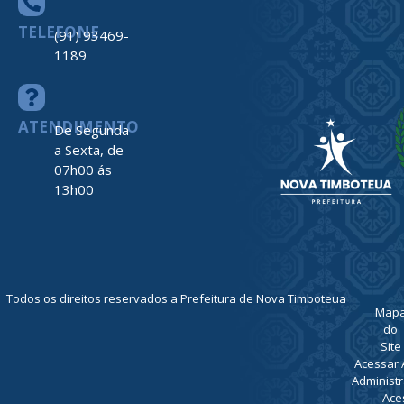
TELEFONE
(91) 93469-
1189
ATENDIMENTO
De Segunda
a Sexta, de
07h00 ás
13h00
Todos os direitos reservados a Prefeitura de Nova Timboteua
Map
do
Site
Acessar 
Administr
Ace