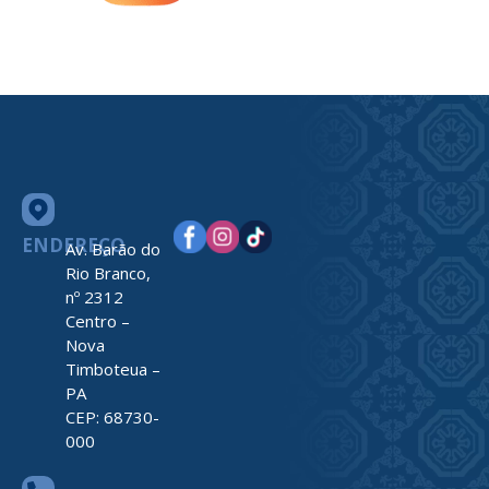
ENDEREÇO
Av. Barão do
Rio Branco,
nº 2312
Centro –
Nova
Timboteua –
PA
CEP: 68730-
000