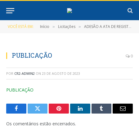
VOCÊ ESTÁ EM:
Início
Licitações
ADESÃO A ATA DE REGISTRO DE PREÇOS Nº 003/2022 (Contratação de pessoa Jurídica para Fornecimento de Massa Asfáltica C.B.Q.U para atender as necessidades da Prefeitura Municipal de Nova Timboteua)
»
»
PUBLICAÇÃO
0
POR
CR2-ADMIN2
ON
23 DE AGOSTO DE 2023
PUBLICAÇÃO
Facebook
Twitter
Pinterest
LinkedIn
Tumblr
E-
mail
Os comentários estão encerrados.