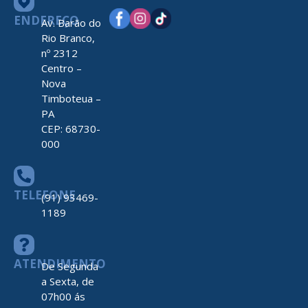
ENDEREÇO
Av. Barão do
Rio Branco,
nº 2312
Centro –
Nova
Timboteua –
PA
CEP: 68730-
000
TELEFONE
(91) 93469-
1189
ATENDIMENTO
De Segunda
a Sexta, de
07h00 ás