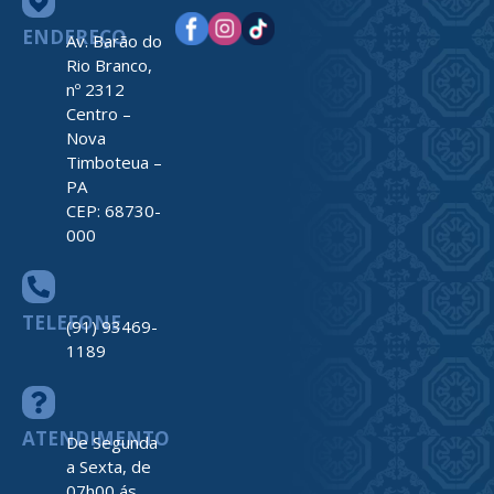
ENDEREÇO
Av. Barão do
Rio Branco,
nº 2312
Centro –
Nova
Timboteua –
PA
CEP: 68730-
000
TELEFONE
(91) 93469-
1189
ATENDIMENTO
De Segunda
a Sexta, de
07h00 ás