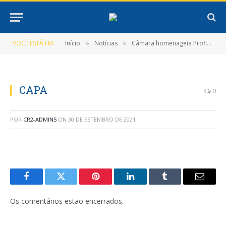
VOCÊ ESTÁ EM:
Início
Notícias
Câmara homenageia Profissionais da Saúde
»
»
CAPA
0
POR
CR2-ADMIN5
ON
30 DE SETEMBRO DE 2021
Facebook
Twitter
Pinterest
LinkedIn
Tumblr
E-
mail
Os comentários estão encerrados.