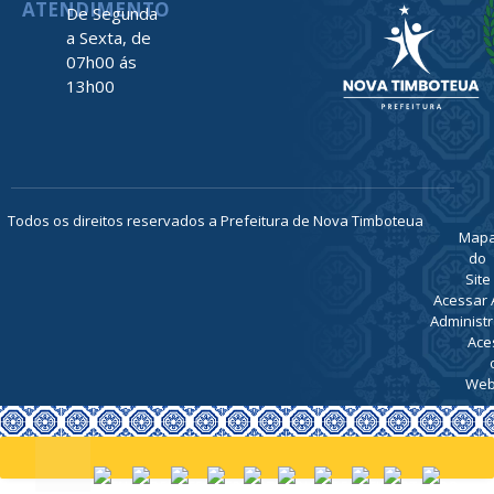
ATENDIMENTO
De Segunda
a Sexta, de
07h00 ás
13h00
Todos os direitos reservados a Prefeitura de Nova Timboteua
Map
do
Site
Acessar 
Administr
Ace
Web