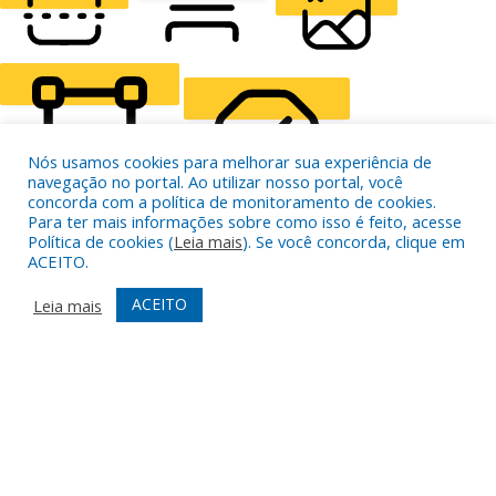
READING LINE
READING MASK
HIDE IMAGES
Nós usamos cookies para melhorar sua experiência de
navegação no portal. Ao utilizar nosso portal, você
concorda com a política de monitoramento de cookies.
Para ter mais informações sobre como isso é feito, acesse
HIGHLIGHT CONTENT
STOP ANIMATIONS
Política de cookies (
Leia mais
). Se você concorda, clique em
ACEITO.
ACEITO
Leia mais
Skip To Content
HIGHLIGHT LINKS
RESET SETTINGS