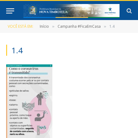
VOCÊ ESTÁ EM:
Início
Campanha #FicaEmCasa
1.4
»
»
1.4