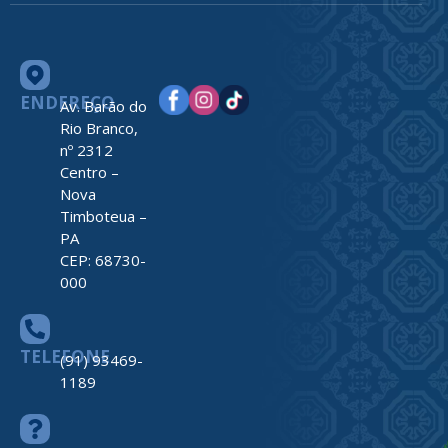
ENDEREÇO
Av. Barão do
Rio Branco,
nº 2312
Centro –
Nova
Timboteua –
PA
CEP: 68730-
000
TELEFONE
(91) 93469-
1189