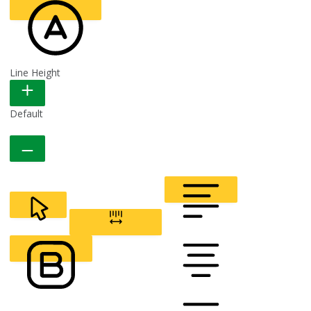
Line Height
READABLE FONT
Default
CURSOR
LETTER SPACING