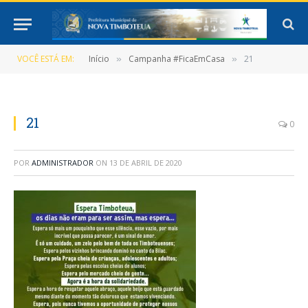
VOCÊ ESTÁ EM:
Início
Campanha #FicaEmCasa
21
»
»
21
0
POR
ADMINISTRADOR
ON
13 DE ABRIL DE 2020