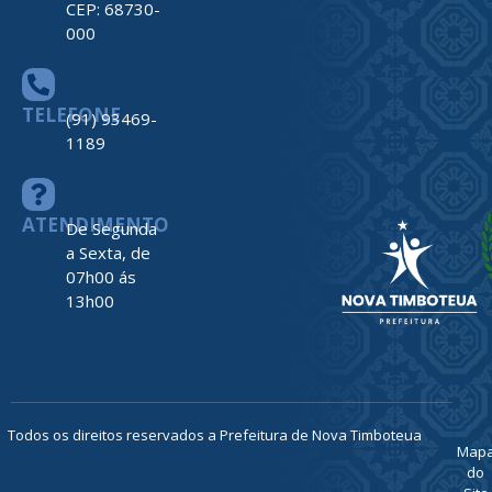
CEP: 68730-
000
TELEFONE
(91) 93469-
1189
ATENDIMENTO
De Segunda
a Sexta, de
07h00 ás
13h00
Todos os direitos reservados a Prefeitura de Nova Timboteua
Map
do