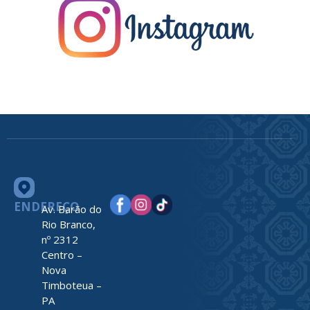
ENDEREÇO
Av. Barão do
Rio Branco,
nº 2312
Centro –
Nova
Timboteua –
PA