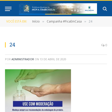
VOCÊ ESTÁ EM:
Início
Campanha #FicaEmCasa
24
»
»
24
0
POR
ADMINISTRADOR
ON
13 DE ABRIL DE 2020