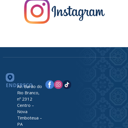
ENDEREÇO
Av. Barão do
Rio Branco,
nº 2312
Centro –
Nova
Timboteua –
PA