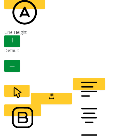
Line Height
READABLE FONT
Default
CURSOR
LETTER SPACING
FONT WEIGHT
Color Modules