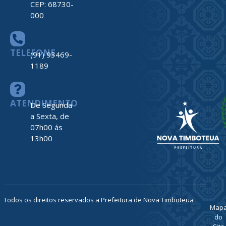
CEP: 68730-
000
TELEFONE
(91) 93469-
1189
ATENDIMENTO
De Segunda
a Sexta, de
07h00 ás
13h00
Todos os direitos reservados a Prefeitura de Nova Timboteua
Map
do