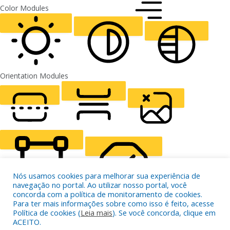
ALIGN TEXT
Orientation Modules
LIGHT CONTRAST
HIGH CONTRAST
MONOCHROME
READING LINE
READING MASK
HIDE IMAGES
Nós usamos cookies para melhorar sua experiência de
navegação no portal. Ao utilizar nosso portal, você
concorda com a política de monitoramento de cookies.
Para ter mais informações sobre como isso é feito, acesse
HIGHLIGHT CONTENT
STOP ANIMATIONS
Política de cookies (
Leia mais
). Se você concorda, clique em
ACEITO.