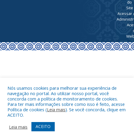
07h00 ás
13h00
Todos os direitos reservados a Prefeitura de Nova Timboteua
Map
do
Site
Acessar 
Administr
Ace
Nós usamos cookies para melhorar sua experiência de
Web
navegação no portal. Ao utilizar nosso portal, você
concorda com a política de monitoramento de cookies.
Para ter mais informações sobre como isso é feito, acesse
Política de cookies (
Leia mais
). Se você concorda, clique em
ACEITO.
ACEITO
Leia mais