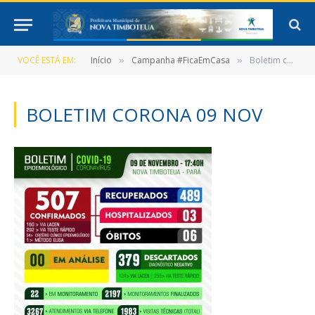
VOCÊ ESTÁ EM:
Início
Campanha #FicaEmCasa
Boletim corona 09 nov
»
»
BOLETIM CORONA 09 NOV