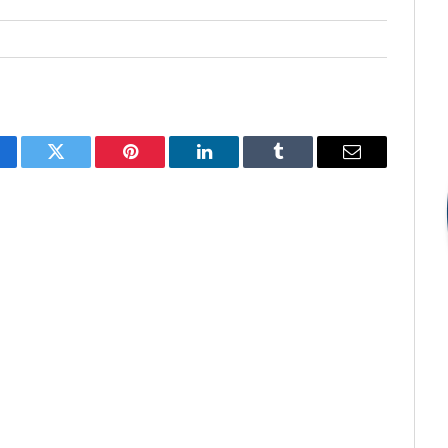
cebook
Twitter
Pinterest
LinkedIn
Tumblr
E-
mail