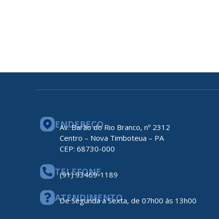
ENDEREÇO
Av. Barão do Rio Branco, nº 2312
Centro – Nova Timboteua – PA
CEP: 68730-000
TELEFONE
(91) 93469-1189
ATENDIMENTO
De Segunda a Sexta, de 07h00 ás 13h00