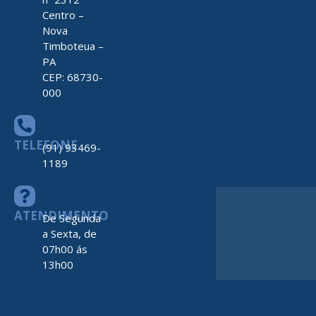
Centro –
Nova
Timboteua –
PA
CEP: 68730-
000
TELEFONE
(91) 93469-
1189
ATENDIMENTO
De Segunda
a Sexta, de
07h00 ás
13h00