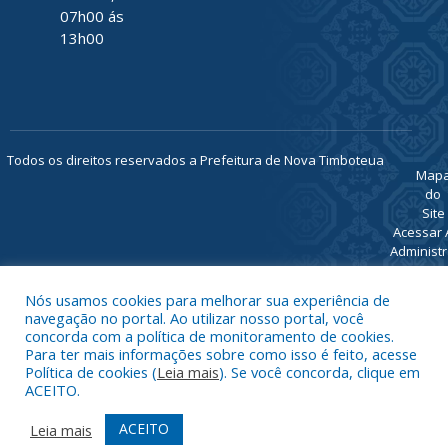
07h00 ás
13h00
Todos os direitos reservados a Prefeitura de Nova Timboteua
Map
do
Site
Acessar 
Administr
Ace
Nós usamos cookies para melhorar sua experiência de
Web
navegação no portal. Ao utilizar nosso portal, você
concorda com a política de monitoramento de cookies.
Para ter mais informações sobre como isso é feito, acesse
Política de cookies (
Leia mais
). Se você concorda, clique em
ACEITO.
ACEITO
Leia mais