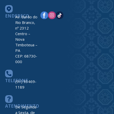
ENDEREÇO
Av. Barão do
Rio Branco,
nº 2312
Centro –
Nova
Timboteua –
PA
CEP: 68730-
000
TELEFONE
(91) 93469-
1189
ATENDIMENTO
De Segunda
a Sexta, de