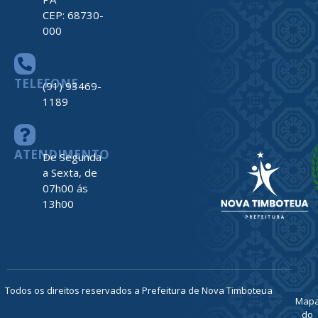
CEP: 68730-
000
TELEFONE
(91) 93469-
1189
ATENDIMENTO
De Segunda
a Sexta, de
07h00 ás
13h00
Todos os direitos reservados a Prefeitura de Nova Timboteua
Map
do