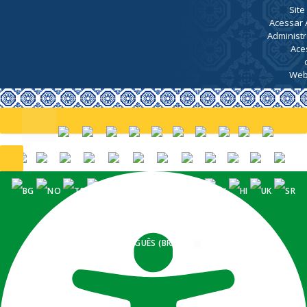
Site
Acessar 
Administr
Ace
Web
PORTUGUÊS (BRASIL)