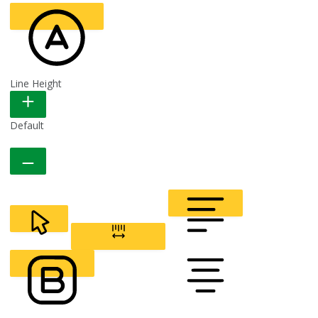
Line Height
READABLE FONT
Default
CURSOR
LETTER SPACING