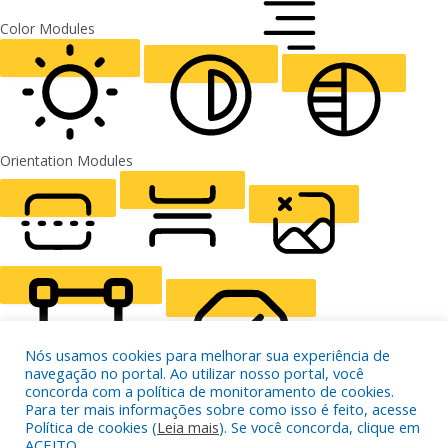
FONT WEIGHT
Color Modules
ALIGN TEXT
Orientation Modules
LIGHT CONTRAST
HIGH CONTRAST
MONOCHROME
READING LINE
READING MASK
HIDE IMAGES
Nós usamos cookies para melhorar sua experiência de
navegação no portal. Ao utilizar nosso portal, você
concorda com a política de monitoramento de cookies.
Para ter mais informações sobre como isso é feito, acesse
Política de cookies (
Leia mais
). Se você concorda, clique em
HIGHLIGHT CONTENT
STOP ANIMATIONS
ACEITO.