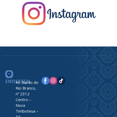
ENDEREÇO
Av. Barão do
Rio Branco,
nº 2312
Centro –
Nova
Timboteua –
PA