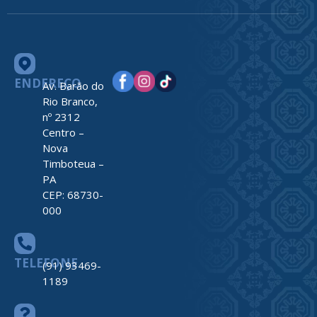
ENDEREÇO
Av. Barão do
Rio Branco,
nº 2312
Centro –
Nova
Timboteua –
PA
CEP: 68730-
000
TELEFONE
(91) 93469-
1189