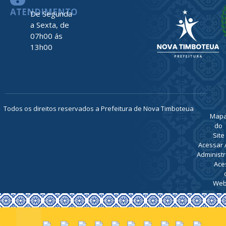
ATENDIMENTO
De Segunda
a Sexta, de
07h00 ás
13h00
Todos os direitos reservados a Prefeitura de Nova Timboteua
Map
do
Site
Acessar 
Administr
Ace
Web