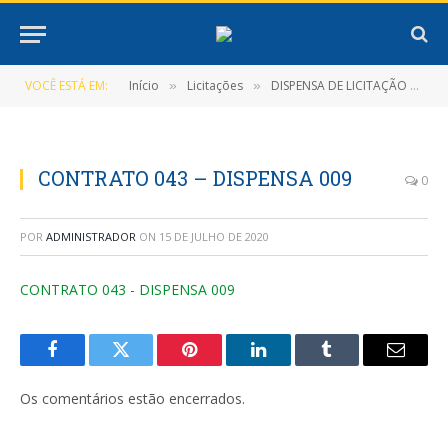
VOCÊ ESTÁ EM:
Início
Licitações
DISPENSA DE LICITAÇÃO Nº 7/2020-009 (Contratação Direta, Em Caráter de Emergência de empresa especializada para aquisição de medicamentos)
»
»
CONTRATO 043 – DISPENSA 009
0
POR
ADMINISTRADOR
ON
15 DE JULHO DE 2020
CONTRATO 043 - DISPENSA 009
Facebook
Twitter
Pinterest
LinkedIn
Tumblr
E-
mail
Os comentários estão encerrados.