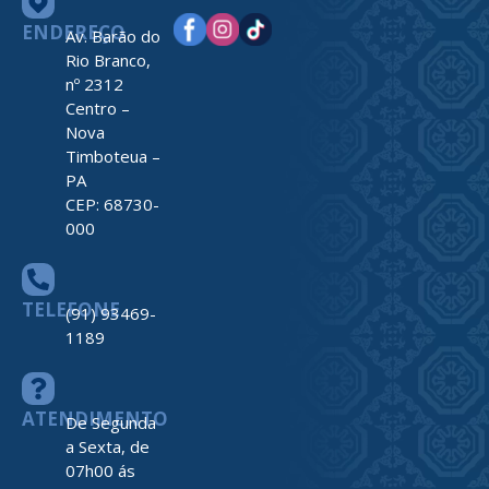
ENDEREÇO
Av. Barão do
Rio Branco,
nº 2312
Centro –
Nova
Timboteua –
PA
CEP: 68730-
000
TELEFONE
(91) 93469-
1189
ATENDIMENTO
De Segunda
a Sexta, de
07h00 ás