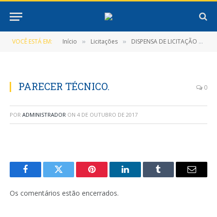
VOCÊ ESTÁ EM:
Início
Licitações
DISPENSA DE LICITAÇÃO Nº 7/2017-002-D-PMNT
»
»
PARECER TÉCNICO.
0
POR
ADMINISTRADOR
ON
4 DE OUTUBRO DE 2017
Facebook
Twitter
Pinterest
LinkedIn
Tumblr
E-
mail
Os comentários estão encerrados.