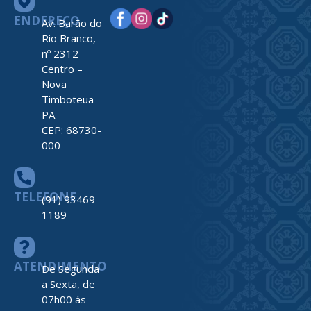
ENDEREÇO
Av. Barão do
Rio Branco,
nº 2312
Centro –
Nova
Timboteua –
PA
CEP: 68730-
000
TELEFONE
(91) 93469-
1189
ATENDIMENTO
De Segunda
a Sexta, de
07h00 ás