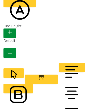
Line Height
READABLE FONT
Default
CURSOR
LETTER SPACING