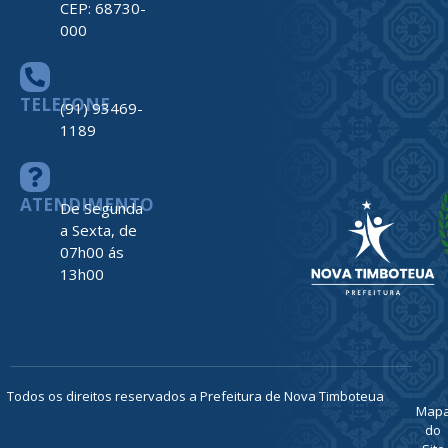
CEP: 68730-
000
TELEFONE
(91) 93469-
1189
ATENDIMENTO
De Segunda
a Sexta, de
07h00 ás
13h00
Todos os direitos reservados a Prefeitura de Nova Timboteua
Map
do