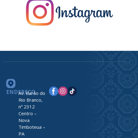
ENDEREÇO
Av. Barão do
Rio Branco,
nº 2312
Centro –
Nova
Timboteua –
PA