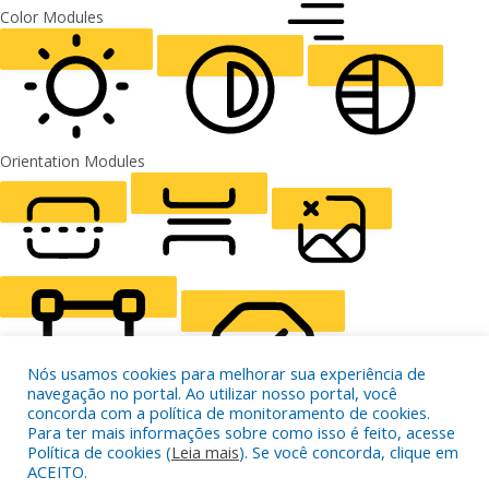
FONT WEIGHT
Color Modules
ALIGN TEXT
Orientation Modules
LIGHT CONTRAST
HIGH CONTRAST
MONOCHROME
READING LINE
READING MASK
HIDE IMAGES
Nós usamos cookies para melhorar sua experiência de
navegação no portal. Ao utilizar nosso portal, você
concorda com a política de monitoramento de cookies.
Para ter mais informações sobre como isso é feito, acesse
Política de cookies (
Leia mais
). Se você concorda, clique em
HIGHLIGHT CONTENT
STOP ANIMATIONS
ACEITO.