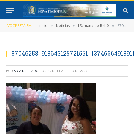
VOCÊ ESTÁ EM:
Início
Notícias
I Semana do Bebê
87046258_913643125721551_1374666491391115264_n
»
»
»
87046258_913643125721551_1374666491391
POR
ADMINISTRADOR
ON
27 DE FEVEREIRO DE 2020