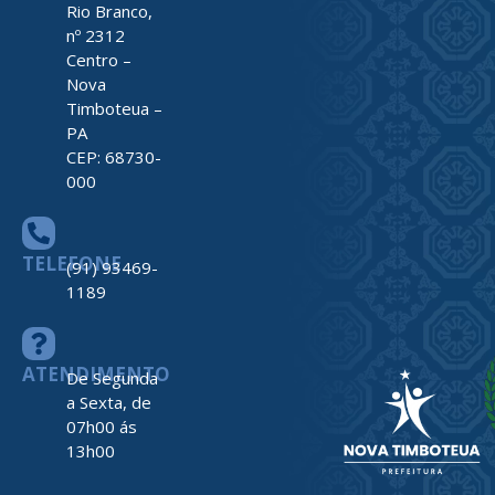
Rio Branco,
nº 2312
Centro –
Nova
Timboteua –
PA
CEP: 68730-
000
TELEFONE
(91) 93469-
1189
ATENDIMENTO
De Segunda
a Sexta, de
07h00 ás
13h00