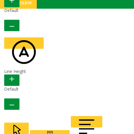
HIDE TOOLBAR
Default
Line Height
READABLE FONT
Default