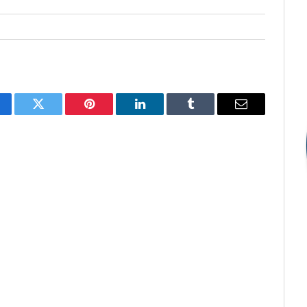
cebook
Twitter
Pinterest
LinkedIn
Tumblr
E-
mail