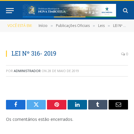
VOCÊ ESTÁ EM:
Início
Publicações Oficiais
Leis
LEI Nº 346/2019, DE 21 DE MAIO DE 2019 (Acrescenta e altera dispositivos, no art. 50 da lei 332/2017 que dispõe sobre a nova estrutura organizacional da administração direta do poder Executivo do Município de Nova Timboteua e dá outras providências)
»
»
»
LEI Nº 316- 2019
0
POR
ADMINISTRADOR
ON
28 DE MAIO DE 2019
Facebook
Twitter
Pinterest
LinkedIn
Tumblr
E-
mail
Os comentários estão encerrados.