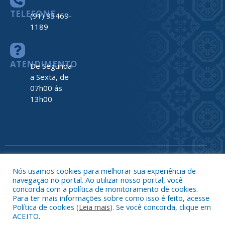
TELEFONE
(91) 93469-
1189
ATENDIMENTO
De Segunda
a Sexta, de
07h00 ás
13h00
Todos os direitos reservados a Prefeitura de Nova Timboteua
Map
Nós usamos cookies para melhorar sua experiência de
do
navegação no portal. Ao utilizar nosso portal, você
Site
concorda com a política de monitoramento de cookies.
Acessar 
Para ter mais informações sobre como isso é feito, acesse
Administr
Política de cookies (
Leia mais
). Se você concorda, clique em
ACEITO.
Ace