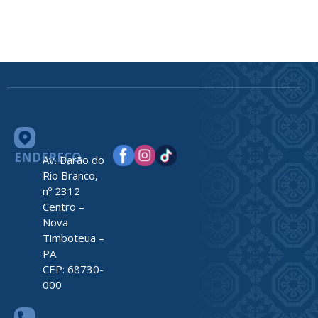
ENDEREÇO
Av. Barão do
Rio Branco,
nº 2312
Centro –
Nova
Timboteua –
PA
CEP: 68730-
000