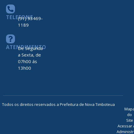
TELEFONE
(91) 93469-
1189
ATENDIMENTO
De Segunda
a Sexta, de
07h00 ás
13h00
Todos os direitos reservados a Prefeitura de Nova Timboteua
Map
do
Site
Acessar 
Administr