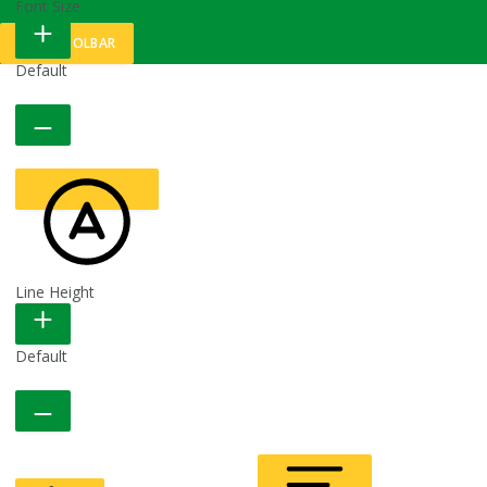
HIDE TOOLBAR
Default
Line Height
READABLE FONT
Default