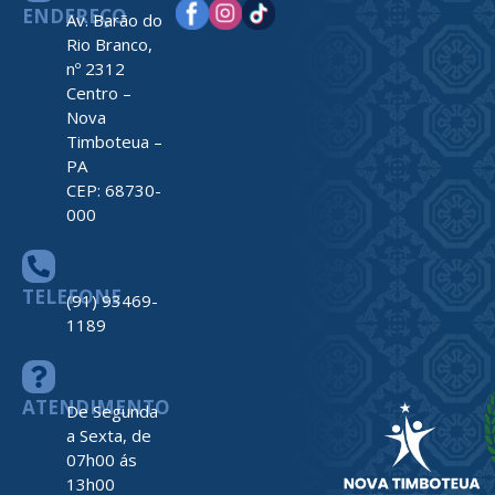
ENDEREÇO
Av. Barão do
Rio Branco,
nº 2312
Centro –
Nova
Timboteua –
PA
CEP: 68730-
000
TELEFONE
(91) 93469-
1189
ATENDIMENTO
De Segunda
a Sexta, de
07h00 ás
13h00