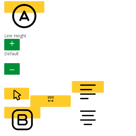
Line Height
READABLE FONT
Default
CURSOR
LETTER SPACING