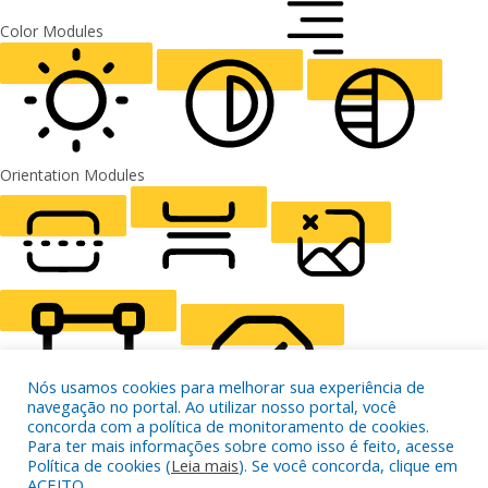
FONT WEIGHT
Color Modules
ALIGN TEXT
Orientation Modules
LIGHT CONTRAST
HIGH CONTRAST
MONOCHROME
READING LINE
READING MASK
HIDE IMAGES
Nós usamos cookies para melhorar sua experiência de
navegação no portal. Ao utilizar nosso portal, você
concorda com a política de monitoramento de cookies.
Para ter mais informações sobre como isso é feito, acesse
Política de cookies (
Leia mais
). Se você concorda, clique em
HIGHLIGHT CONTENT
STOP ANIMATIONS
ACEITO.