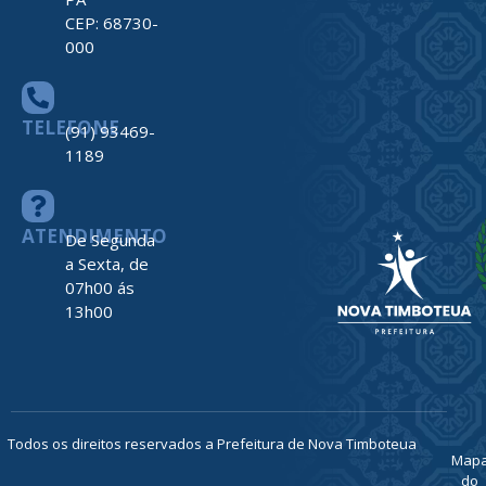
CEP: 68730-
000
TELEFONE
(91) 93469-
1189
ATENDIMENTO
De Segunda
a Sexta, de
07h00 ás
13h00
Todos os direitos reservados a Prefeitura de Nova Timboteua
Map
do