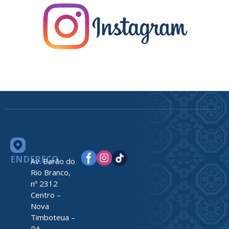
ENDEREÇO
Av. Barão do
Rio Branco,
nº 2312
Centro –
Nova
Timboteua –
PA