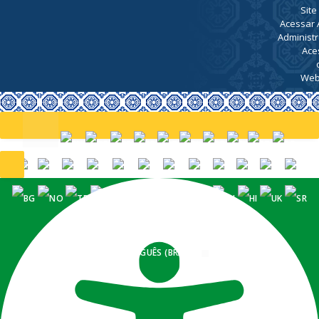
Site
Acessar 
Administr
Ace
Web
PORTUGUÊS (BRASIL)