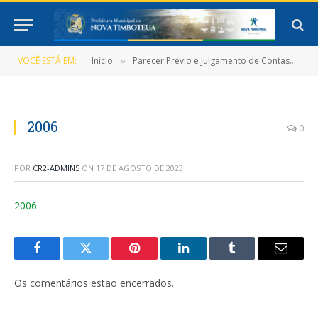
VOCÊ ESTÁ EM:
Início
Parecer Prévio e Julgamento de Contas
2
»
»
2006
0
POR
CR2-ADMIN5
ON
17 DE AGOSTO DE 2023
2006
Facebook
Twitter
Pinterest
LinkedIn
Tumblr
E-
mail
Os comentários estão encerrados.