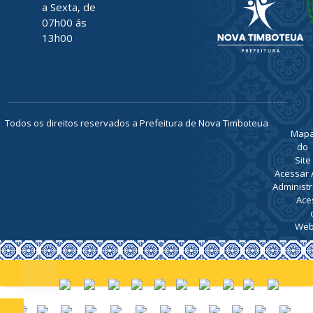
a Sexta, de
07h00 ás
13h00
Todos os direitos reservados a Prefeitura de Nova Timboteua
Map
do
Site
Acessar 
Administr
Ace
Web