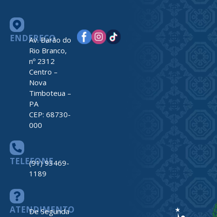
ENDEREÇO
Av. Barão do
Rio Branco,
nº 2312
Centro –
Nova
Timboteua –
PA
CEP: 68730-
000
TELEFONE
(91) 93469-
1189
ATENDIMENTO
De Segunda