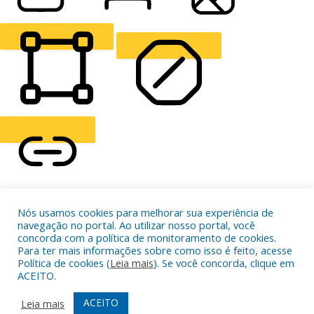
READING LINE
READING MASK
HIDE IMAGES
HIGHLIGHT CONTENT
STOP ANIMATIONS
Skip To Content
Nós usamos cookies para melhorar sua experiência de
HIGHLIGHT LINKS
navegação no portal. Ao utilizar nosso portal, você
RESET SETTINGS
concorda com a política de monitoramento de cookies.
Para ter mais informações sobre como isso é feito, acesse
Política de cookies (
Leia mais
). Se você concorda, clique em
ACEITO.
ACEITO
Leia mais