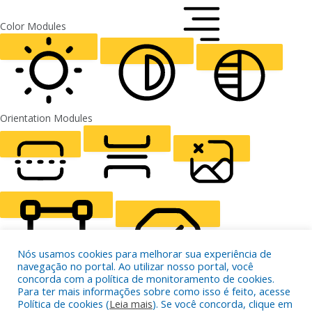
FONT WEIGHT
Color Modules
ALIGN TEXT
Orientation Modules
LIGHT CONTRAST
HIGH CONTRAST
MONOCHROME
READING LINE
READING MASK
HIDE IMAGES
Nós usamos cookies para melhorar sua experiência de
navegação no portal. Ao utilizar nosso portal, você
concorda com a política de monitoramento de cookies.
Para ter mais informações sobre como isso é feito, acesse
Política de cookies (
Leia mais
). Se você concorda, clique em
HIGHLIGHT CONTENT
STOP ANIMATIONS