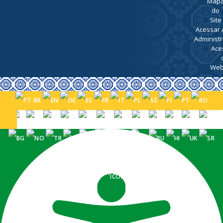
Map
do
Site
Acessar 
Administr
Ace
Web
PORTUGUÊS (BRASIL)