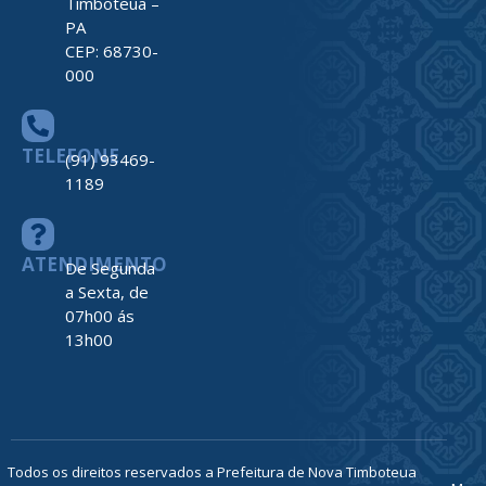
Timboteua –
PA
CEP: 68730-
000
TELEFONE
(91) 93469-
1189
ATENDIMENTO
De Segunda
a Sexta, de
07h00 ás
13h00
Todos os direitos reservados a Prefeitura de Nova Timboteua