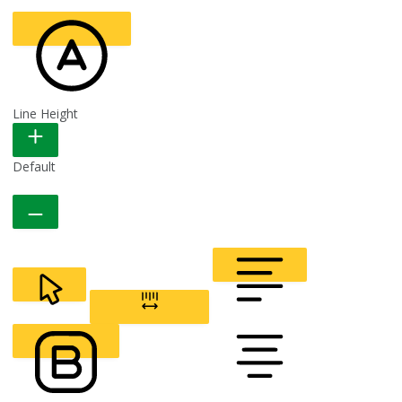
Line Height
READABLE FONT
Default
CURSOR
LETTER SPACING