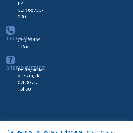
PA
CEP: 68730-
000
TELEFONE
(91) 93469-
1189
ATENDIMENTO
De Segunda
a Sexta, de
07h00 ás
13h00
Todos os direitos reservados a Prefeitura de Nova Timboteua
Map
Nós usamos cookies para melhorar sua experiência de