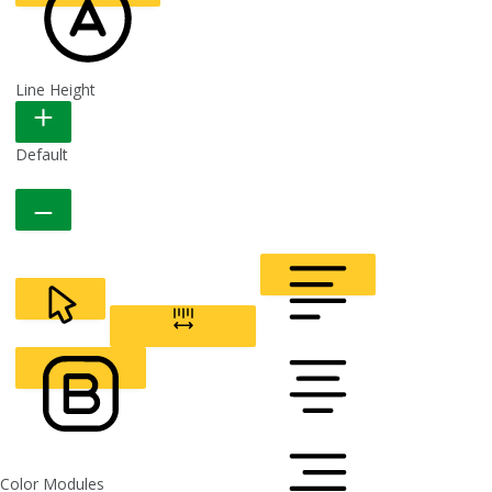
Line Height
READABLE FONT
Default
CURSOR
LETTER SPACING
FONT WEIGHT
Color Modules