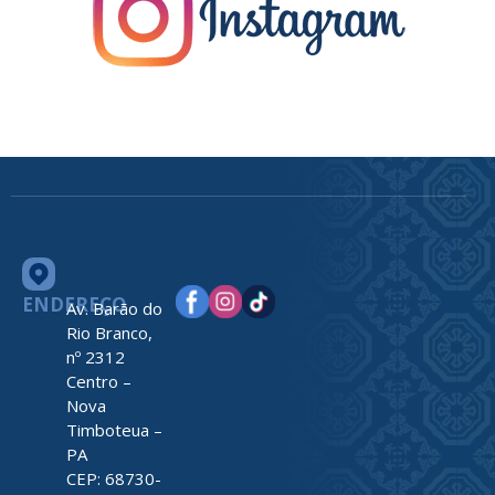
ENDEREÇO
Av. Barão do
Rio Branco,
nº 2312
Centro –
Nova
Timboteua –
PA
CEP: 68730-