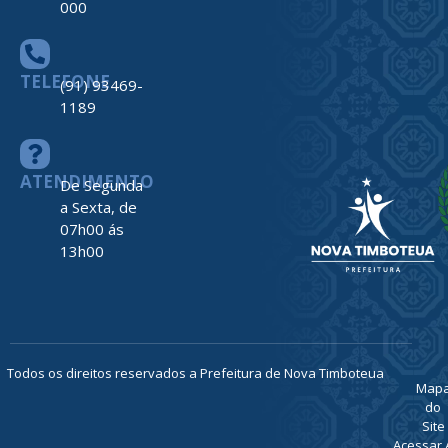
000
TELEFONE
(91) 93469-
1189
ATENDIMENTO
De Segunda
a Sexta, de
07h00 ás
13h00
Todos os direitos reservados a Prefeitura de Nova Timboteua
Map
do
Site
Acessar 