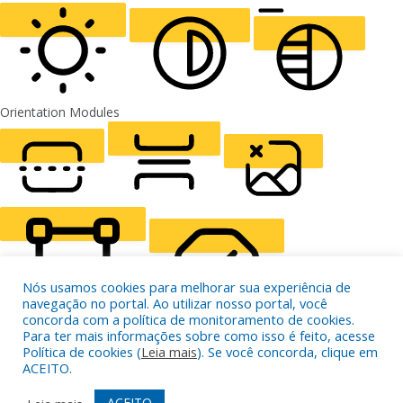
ALIGN TEXT
Orientation Modules
LIGHT CONTRAST
HIGH CONTRAST
MONOCHROME
READING LINE
READING MASK
HIDE IMAGES
Nós usamos cookies para melhorar sua experiência de
navegação no portal. Ao utilizar nosso portal, você
concorda com a política de monitoramento de cookies.
Para ter mais informações sobre como isso é feito, acesse
Política de cookies (
Leia mais
). Se você concorda, clique em
HIGHLIGHT CONTENT
STOP ANIMATIONS
ACEITO.
ACEITO