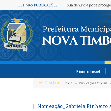
ÚLTIMAS PUBLICAÇÕES:
Sua denúncia pode protege
Página Inicial
VOCÊ ESTÁ EM:
Início
Publicações Oficiais
»
Nomeação_Gabriela Pinheiro 