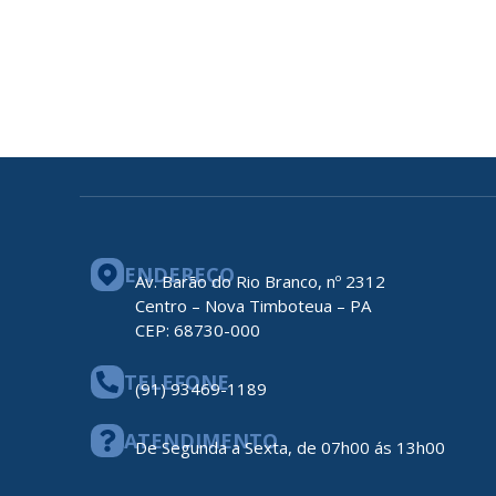
ENDEREÇO
Av. Barão do Rio Branco, nº 2312
Centro – Nova Timboteua – PA
CEP: 68730-000
TELEFONE
(91) 93469-1189
ATENDIMENTO
De Segunda a Sexta, de 07h00 ás 13h00