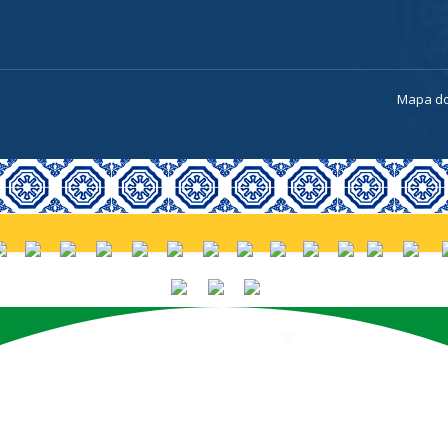
a
Mapa do
PORTUGUÊS (BRASIL)