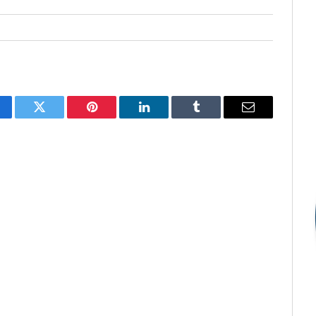
cebook
Twitter
Pinterest
LinkedIn
Tumblr
E-
mail