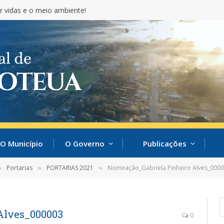
r vidas e o meio ambiente!
O Município
O Governo
Publicações
Portarias
PORTARIAS 2021
Nomeação_Gabriela Pinheiro Alves_000
»
»
»
Alves_000003
0