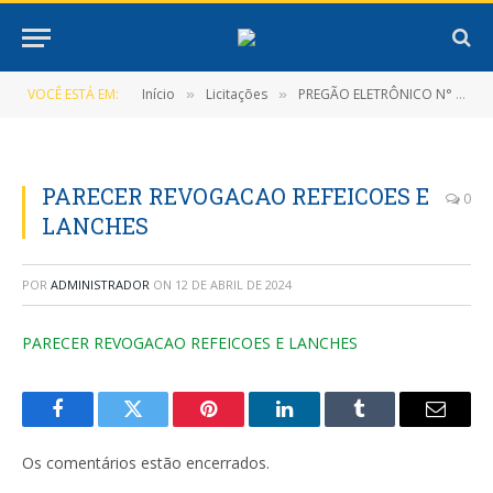
VOCÊ ESTÁ EM:
Início
Licitações
PREGÃO ELETRÔNICO N° 015/2023 (REGISTRO DE PREÇOS QUE OBJETIVA A FUTURA E EVENTUAL CONTRATAÇÃO DE PESSOA JURÍDICA PARA O FORNECIMENTO DE REFEIÇÕES, MARMITEX E LANCHES PARA ATENDER AS NECESSIDADES DA PREFEITURA, SECRETARIAS E FUNDOS)
»
»
PARECER REVOGACAO REFEICOES E
0
LANCHES
POR
ADMINISTRADOR
ON
12 DE ABRIL DE 2024
PARECER REVOGACAO REFEICOES E LANCHES
Facebook
Twitter
Pinterest
LinkedIn
Tumblr
E-
mail
Os comentários estão encerrados.