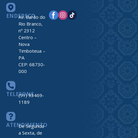
ENDEREÇO
Av. Barão do
Rio Branco,
nº 2312
Centro –
Nova
Timboteua –
PA
CEP: 68730-
000
TELEFONE
(91) 93469-
1189
ATENDIMENTO
De Segunda
a Sexta, de