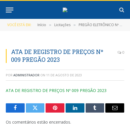
VOCÊ ESTÁ EM:
Início
Licitações
PREGÃO ELETRÔNICO Nº 002/2023 (Registro de preços que objetiva a Futura e Eventual Contratação de Pessoa Jurídica para a aquisição de Materiais de Higiene, Limpeza, Copa e Cozinha e Descartáveis)
»
»
ATA DE REGISTRO DE PREÇOS Nº
0
009 PREGÃO 2023
POR
ADMINISTRADOR
ON
11 DE AGOSTO DE 2023
ATA DE REGISTRO DE PREÇOS Nº 009 PREGÃO 2023
Facebook
Twitter
Pinterest
LinkedIn
Tumblr
E-
mail
Os comentários estão encerrados.