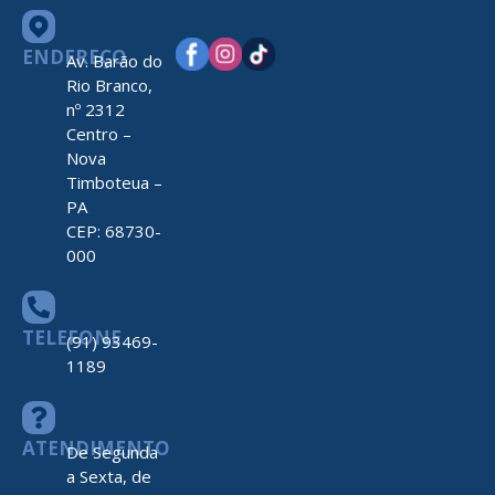
ENDEREÇO
Av. Barão do
Rio Branco,
nº 2312
Centro –
Nova
Timboteua –
PA
CEP: 68730-
000
TELEFONE
(91) 93469-
1189
ATENDIMENTO
De Segunda
a Sexta, de