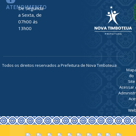
ATENDIMENTO
De Segunda
a Sexta, de
07h00 ás
13h00
Todos os direitos reservados a Prefeitura de Nova Timboteua
Map
do
Site
Acessar 
Administr
Ace
Web