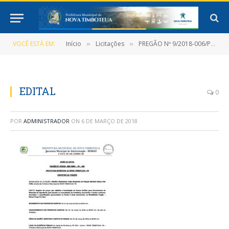
VOCÊ ESTÁ EM:
Início
Licitações
PREGÃO Nº 9/2018-006/PMNT-PP-SRP
»
»
EDITAL
0
POR
ADMINISTRADOR
ON
6 DE MARÇO DE 2018