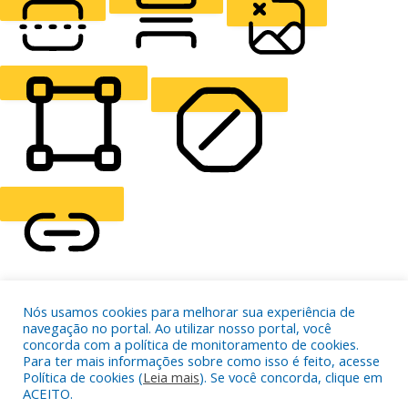
READING LINE
READING MASK
HIDE IMAGES
HIGHLIGHT CONTENT
STOP ANIMATIONS
Skip To Content
Nós usamos cookies para melhorar sua experiência de
HIGHLIGHT LINKS
navegação no portal. Ao utilizar nosso portal, você
RESET SETTINGS
concorda com a política de monitoramento de cookies.
Para ter mais informações sobre como isso é feito, acesse
Política de cookies (
Leia mais
). Se você concorda, clique em
ACEITO.