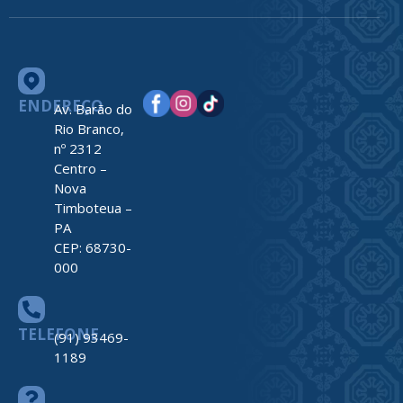
ENDEREÇO
Av. Barão do
Rio Branco,
nº 2312
Centro –
Nova
Timboteua –
PA
CEP: 68730-
000
TELEFONE
(91) 93469-
1189