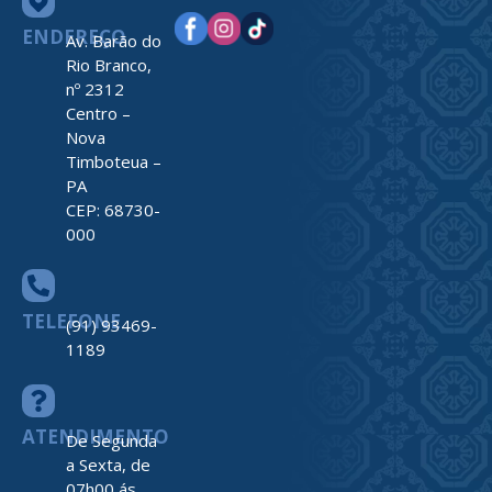
ENDEREÇO
Av. Barão do
Rio Branco,
nº 2312
Centro –
Nova
Timboteua –
PA
CEP: 68730-
000
TELEFONE
(91) 93469-
1189
ATENDIMENTO
De Segunda
a Sexta, de
07h00 ás