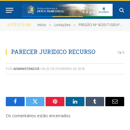
VOCÊ ESTÁ EM:
Início
Licitações
PREGÃO Nº 9/2017-030-PMNT-PP-SRP
»
»
PARECER JURIDICO RECURSO
0
POR
ADMINISTRADOR
ON
20 DE FEVEREIRO DE 2018
Facebook
Twitter
Pinterest
LinkedIn
Tumblr
E-
mail
Os comentários estão encerrados.