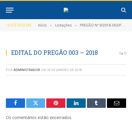
VOCÊ ESTÁ EM:
Início
Licitações
PREGÃO Nº 9/2018-003/PMNT-PP-SRP
»
»
EDITAL DO PREGÃO 003 – 2018
0
POR
ADMINISTRADOR
ON
18 DE JANEIRO DE 2018
Facebook
Twitter
Pinterest
LinkedIn
Tumblr
E-
mail
Os comentários estão encerrados.