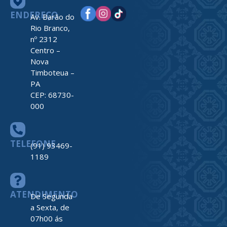
ENDEREÇO
Av. Barão do
Rio Branco,
nº 2312
Centro –
Nova
Timboteua –
PA
CEP: 68730-
000
TELEFONE
(91) 93469-
1189
ATENDIMENTO
De Segunda
a Sexta, de
07h00 ás