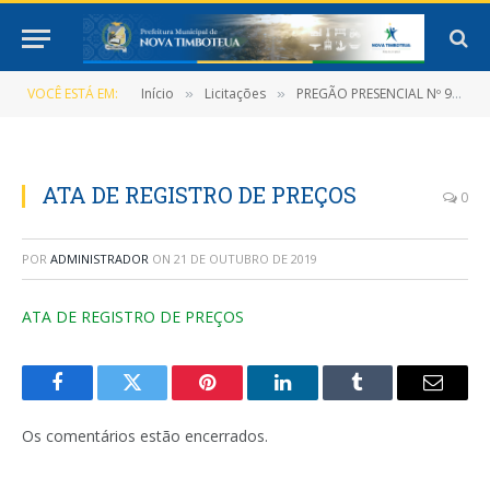
VOCÊ ESTÁ EM:
Início
Licitações
PREGÃO PRESENCIAL Nº 9/2019-025-SMSNT-PP-SRP (Contratação de empresa para transporte de pessoa (pacientes) do tratamento fora do domicilio (TFD))
»
»
ATA DE REGISTRO DE PREÇOS
0
POR
ADMINISTRADOR
ON
21 DE OUTUBRO DE 2019
ATA DE REGISTRO DE PREÇOS
Facebook
Twitter
Pinterest
LinkedIn
Tumblr
E-
mail
Os comentários estão encerrados.