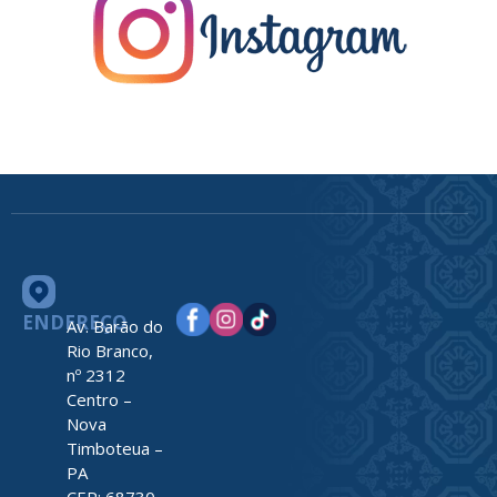
ENDEREÇO
Av. Barão do
Rio Branco,
nº 2312
Centro –
Nova
Timboteua –
PA