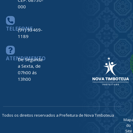
CEP: 68730-
000
TELEFONE
(91) 93469-
1189
ATENDIMENTO
De Segunda
a Sexta, de
07h00 ás
13h00
Todos os direitos reservados a Prefeitura de Nova Timboteua
Map
do
Site