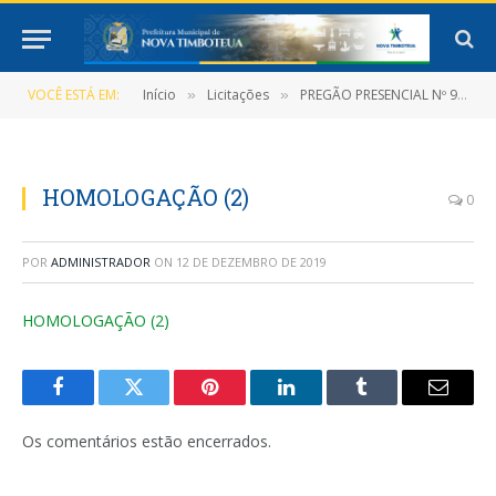
VOCÊ ESTÁ EM:
Início
Licitações
PREGÃO PRESENCIAL Nº 9/2019-026-PMNT-PP-SRP (Registro de preços que objetiva a contratação de pessoa jurídica para a prestação dos serviços de manutenção e instalação de bombas de água)
»
»
HOMOLOGAÇÃO (2)
0
POR
ADMINISTRADOR
ON
12 DE DEZEMBRO DE 2019
HOMOLOGAÇÃO (2)
Facebook
Twitter
Pinterest
LinkedIn
Tumblr
E-
mail
Os comentários estão encerrados.