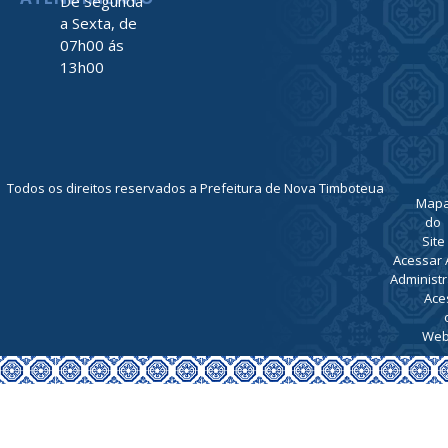
TELEFONE
(91) 93469-
1189
ATENDIMENTO
De Segunda
a Sexta, de
07h00 ás
13h00
Todos os direitos reservados a Prefeitura de Nova Timboteua
Map
do
Site
Acessar 