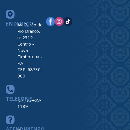
ENDEREÇO
Av. Barão do
Rio Branco,
nº 2312
Centro –
Nova
Timboteua –
PA
CEP: 68730-
000