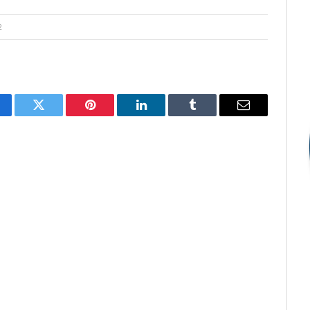
2
cebook
Twitter
Pinterest
LinkedIn
Tumblr
E-
mail