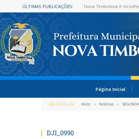
ÚLTIMAS PUBLICAÇÕES:
Nova Timboteua é reconhe
Página Inicial
VOCÊ ESTÁ EM:
Início
Notícias
SEGUNDA 
»
»
DJI_0990