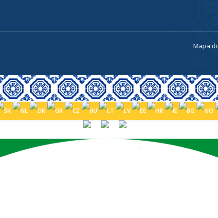
a
Mapa do
PORTUGUÊS (BRASIL)