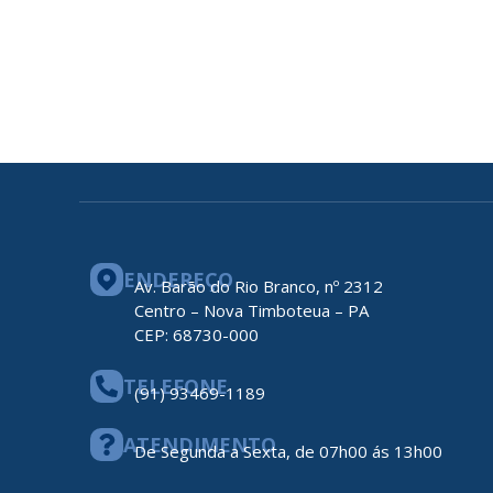
ENDEREÇO
Av. Barão do Rio Branco, nº 2312
Centro – Nova Timboteua – PA
CEP: 68730-000
TELEFONE
(91) 93469-1189
ATENDIMENTO
De Segunda a Sexta, de 07h00 ás 13h00