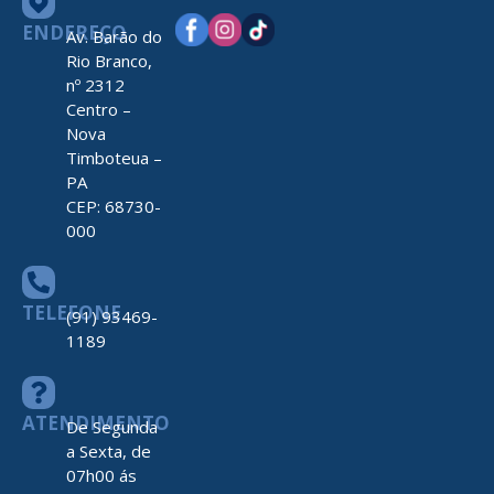
ENDEREÇO
Av. Barão do
Rio Branco,
nº 2312
Centro –
Nova
Timboteua –
PA
CEP: 68730-
000
TELEFONE
(91) 93469-
1189
ATENDIMENTO
De Segunda
a Sexta, de
07h00 ás