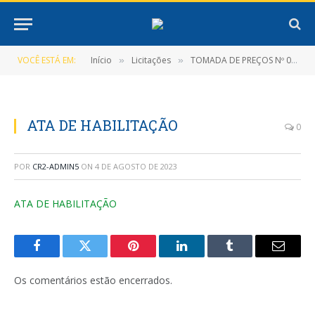
VOCÊ ESTÁ EM:
Início
Licitações
TOMADA DE PREÇOS Nº 001/2022-TP-PMNT (CONTRATAÇÃO DE EMPRESA ESPECIALIZADA NA ÁREA DE CONSTRUÇÃO CIVIL PARA PRESTAÇÃO DOS SERVIÇOS DE CONSTRUÇÃO DO TERMINAL RODOVIÁRIO DE NOVA TIMBOTEUA)
»
»
ATA DE HABILITAÇÃO
0
POR
CR2-ADMIN5
ON
4 DE AGOSTO DE 2023
ATA DE HABILITAÇÃO
Facebook
Twitter
Pinterest
LinkedIn
Tumblr
E-
mail
Os comentários estão encerrados.