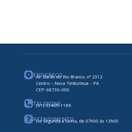
ENDEREÇO
Av. Barão do Rio Branco, nº 2312
Centro – Nova Timboteua – PA
CEP: 68730-000
TELEFONE
(91) 93469-1189
ATENDIMENTO
De Segunda a Sexta, de 07h00 ás 13h00