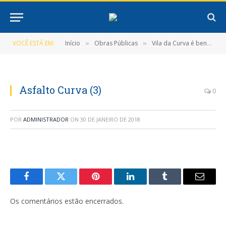
VOCÊ ESTÁ EM:
Início
Obras Públicas
Vila da Curva é beneficiada com pavimentação asfáltica
»
»
Asfalto Curva (3)
0
POR
ADMINISTRADOR
ON
30 DE JANEIRO DE 2018
Facebook
Twitter
Pinterest
LinkedIn
Tumblr
E-
mail
Os comentários estão encerrados.