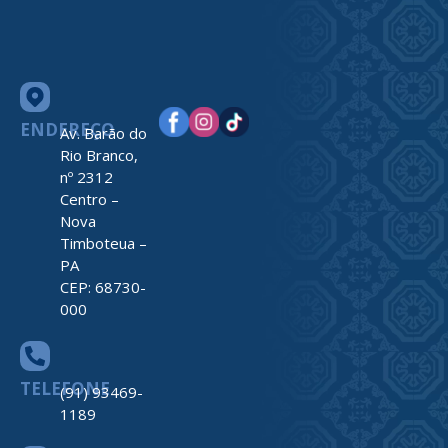
ENDEREÇO
Av. Barão do
Rio Branco,
nº 2312
Centro –
Nova
Timboteua –
PA
CEP: 68730-
000
TELEFONE
(91) 93469-
1189