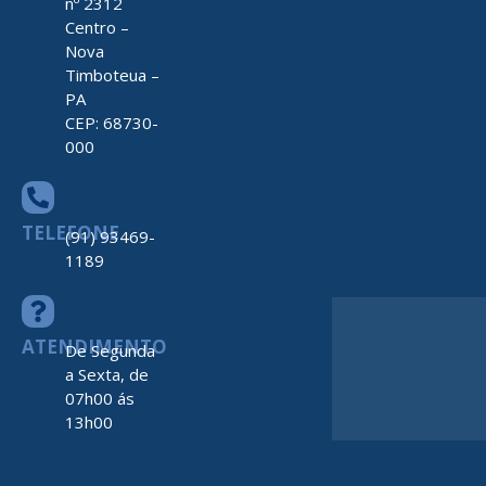
nº 2312
Centro –
Nova
Timboteua –
PA
CEP: 68730-
000
TELEFONE
(91) 93469-
1189
ATENDIMENTO
De Segunda
a Sexta, de
07h00 ás
13h00