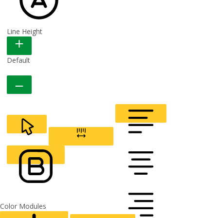
Line Height
READABLE FONT
Default
CURSOR
LETTER SPACING
FONT WEIGHT
Color Modules