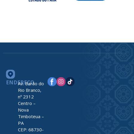
ENDEREÇO
Av. Barão do
Rio Branco,
nº 2312
Centro –
Nova
Timboteua –
PA
CEP: 68730-