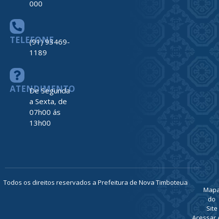
000
TELEFONE
(91) 93469-
1189
ATENDIMENTO
De Segunda
a Sexta, de
07h00 ás
13h00
Todos os direitos reservados a Prefeitura de Nova Timboteua
Map
do
Site
Acessar 