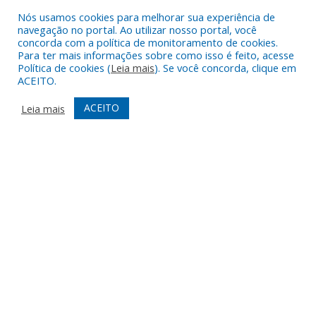
Nós usamos cookies para melhorar sua experiência de
FONT WEIGHT
Color Modules
navegação no portal. Ao utilizar nosso portal, você
concorda com a política de monitoramento de cookies.
Para ter mais informações sobre como isso é feito, acesse
Política de cookies (
Leia mais
). Se você concorda, clique em
ALIGN TEXT
ACEITO.
ACEITO
Leia mais
Orientation Modules
LIGHT CONTRAST
HIGH CONTRAST
MONOCHROME
READING LINE
READING MASK
HIDE IMAGES
HIGHLIGHT CONTENT
STOP ANIMATIONS