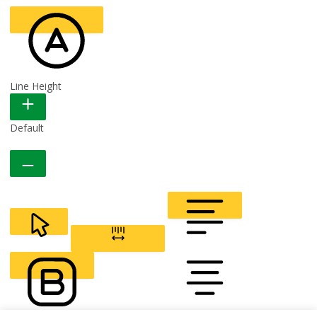
Line Height
READABLE FONT
Default
CURSOR
LETTER SPACING