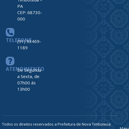
PA
CEP: 68730-
000
TELEFONE
(91) 93469-
1189
ATENDIMENTO
De Segunda
a Sexta, de
07h00 ás
13h00
Todos os direitos reservados a Prefeitura de Nova Timboteua
Map