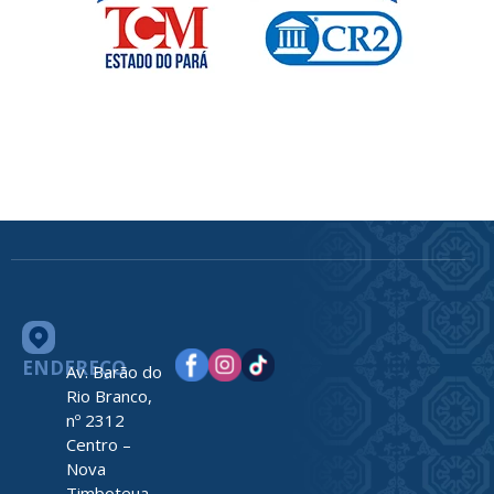
ENDEREÇO
Av. Barão do
Rio Branco,
nº 2312
Centro –
Nova
Timboteua –