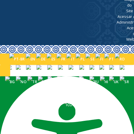
do
Site
Acessar 
Administr
Ace
Web
PORTUGUÊS (BRASIL)