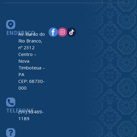
ENDEREÇO
Av. Barão do
Rio Branco,
nº 2312
Centro –
Nova
Timboteua –
PA
CEP: 68730-
000
TELEFONE
(91) 93469-
1189