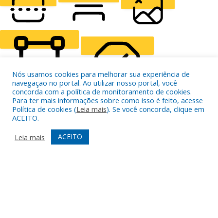
READING LINE
READING MASK
HIDE IMAGES
Nós usamos cookies para melhorar sua experiência de
navegação no portal. Ao utilizar nosso portal, você
concorda com a política de monitoramento de cookies.
Para ter mais informações sobre como isso é feito, acesse
Política de cookies (
Leia mais
). Se você concorda, clique em
HIGHLIGHT CONTENT
STOP ANIMATIONS
ACEITO.
ACEITO
Leia mais
Skip To Content
HIGHLIGHT LINKS
RESET SETTINGS