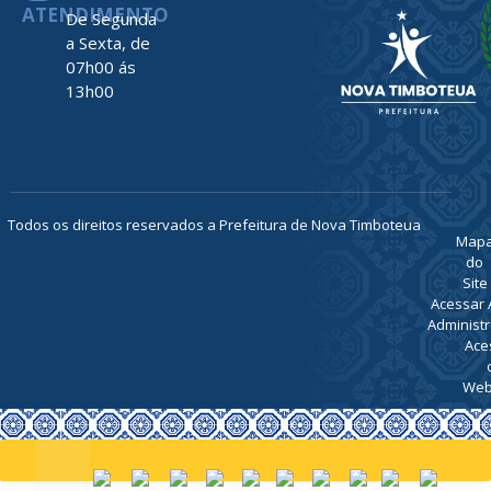
ATENDIMENTO
De Segunda
a Sexta, de
07h00 ás
13h00
Todos os direitos reservados a Prefeitura de Nova Timboteua
Map
do
Site
Acessar 
Administr
Ace
Web