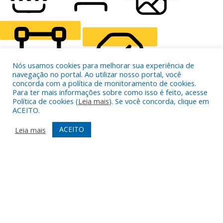
READING LINE
READING MASK
HIDE IMAGES
Nós usamos cookies para melhorar sua experiência de
navegação no portal. Ao utilizar nosso portal, você
concorda com a política de monitoramento de cookies.
Para ter mais informações sobre como isso é feito, acesse
HIGHLIGHT CONTENT
STOP ANIMATIONS
Política de cookies (
Leia mais
). Se você concorda, clique em
ACEITO.
ACEITO
Leia mais
Skip To Content
HIGHLIGHT LINKS
RESET SETTINGS