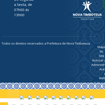
a Sexta, de
07h00 ás
13h00
Todos os direitos reservados a Prefeitura de Nova Timboteua
Map
do
Site
Acessar 
Administr
Ace
Web