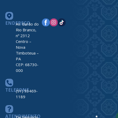
ENDEREÇO
Av. Barão do
Rio Branco,
nº 2312
Centro –
Nova
Timboteua –
PA
CEP: 68730-
000
TELEFONE
(91) 93469-
1189
ATENDIMENTO
De Segunda