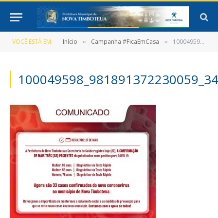
VOCÊ ESTÁ EM:
Início
Campanha #FicaEmCasa
100049598_981891372230059_3485487873350696960_o
»
»
100049598_981891372230059_3