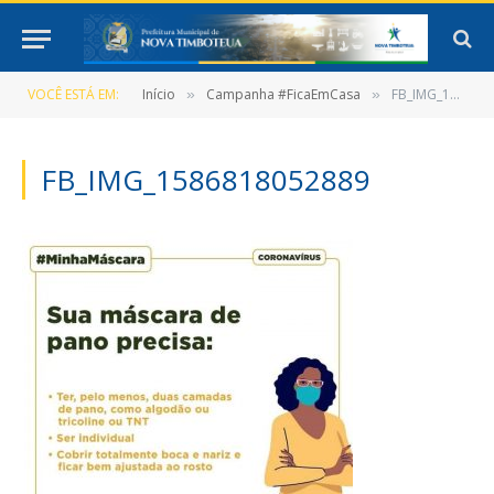
VOCÊ ESTÁ EM:
Início
Campanha #FicaEmCasa
FB_IMG_1586818052889
»
»
FB_IMG_1586818052889