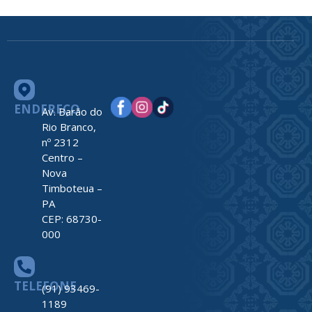
ENDEREÇO
Av. Barão do
Rio Branco,
nº 2312
Centro –
Nova
Timboteua –
PA
CEP: 68730-
000
TELEFONE
(91) 93469-
1189