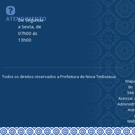
ATENDIMENTO
De Segunda
a Sexta, de
07h00 ás
13h00
Todos os direitos reservados a Prefeitura de Nova Timboteua
Map
do
Site
Acessar 
Administr
Ace
Web