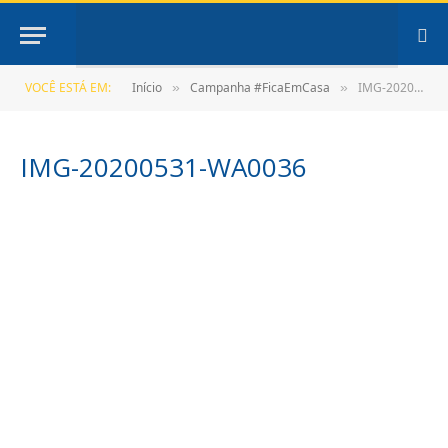
VOCÊ ESTÁ EM:
Início
Campanha #FicaEmCasa
IMG-20200531-WA0036
»
»
IMG-20200531-WA0036