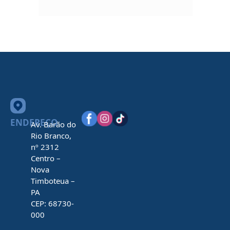
ENDEREÇO
Av. Barão do
Rio Branco,
nº 2312
Centro –
Nova
Timboteua –
PA
CEP: 68730-
000