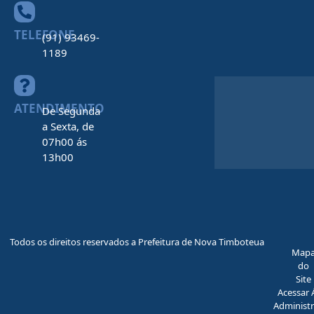
TELEFONE
(91) 93469-
1189
ATENDIMENTO
De Segunda
a Sexta, de
07h00 ás
13h00
Todos os direitos reservados a Prefeitura de Nova Timboteua
Map
do
Site
Acessar 
Administr