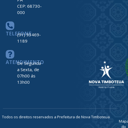
CEP: 68730-
000
TELEFONE
(91) 93469-
1189
ATENDIMENTO
De Segunda
a Sexta, de
07h00 ás
13h00
Todos os direitos reservados a Prefeitura de Nova Timboteua
Map
do