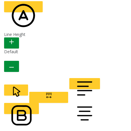
Line Height
READABLE FONT
Default
CURSOR
LETTER SPACING