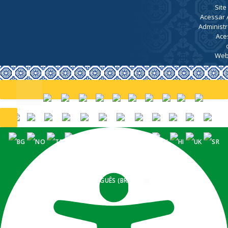
Site
Acessar 
Administr
Ace
Web
PORTUGUÊS (BRASIL)