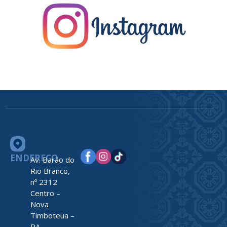
ENDEREÇO
Av. Barão do
Rio Branco,
nº 2312
Centro –
Nova
Timboteua –
PA