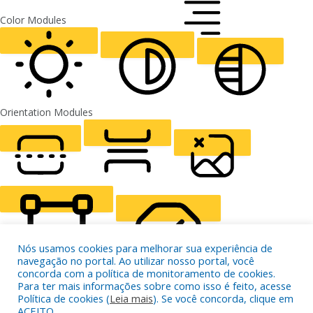
FONT WEIGHT
Color Modules
ALIGN TEXT
Orientation Modules
LIGHT CONTRAST
HIGH CONTRAST
MONOCHROME
READING LINE
READING MASK
HIDE IMAGES
Nós usamos cookies para melhorar sua experiência de
navegação no portal. Ao utilizar nosso portal, você
concorda com a política de monitoramento de cookies.
Para ter mais informações sobre como isso é feito, acesse
HIGHLIGHT CONTENT
STOP ANIMATIONS
Política de cookies (
Leia mais
). Se você concorda, clique em
ACEITO.